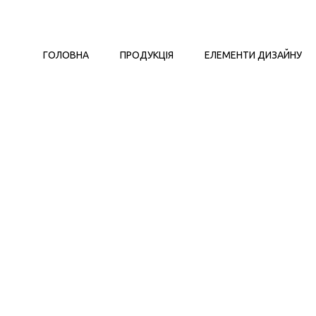
ГОЛОВНА
ПРОДУКЦІЯ
ЕЛЕМЕНТИ ДИЗАЙНУ
Вироби
Вода
DyvoСад
Агроволокно/
геотекстиль
LegKoSad
Дерево
Каміння
Мульча