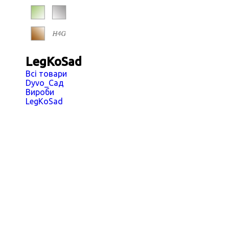
LegKoSad
Всі товари
Dyvo_Сад
Вироби
LegKoSad