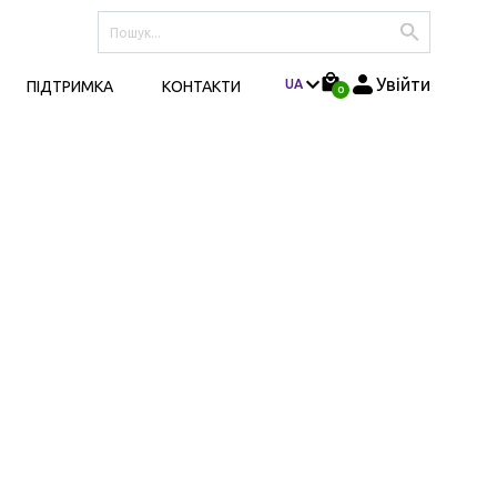
Увійти
UA
ПІДТРИМКА
КОНТАКТИ
0
RU
Iнструкції
Способи оплати
Опис рослин
Правила та умови
Доставка та оплата